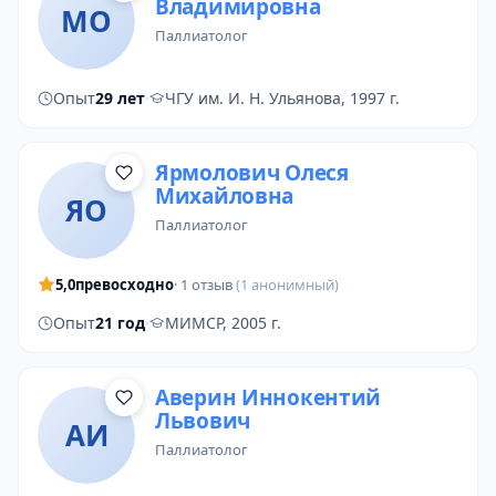
Владимировна
МО
паллиатолог
Опыт
29 лет
·
ЧГУ им. И. Н. Ульянова, 1997 г.
Ярмолович Олеся
Михайловна
ЯО
паллиатолог
5,0
превосходно
· 1 отзыв
(1 анонимный)
Опыт
21 год
·
МИМСР, 2005 г.
Аверин Иннокентий
Львович
АИ
паллиатолог