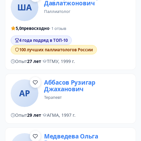
Давлатжонович
ША
паллиатолог
5,0
превосходно
· 1 отзыв
4 года подряд в ТОП-10
100 лучших паллиатологов России
Опыт
27 лет
·
ТГМУ, 1999 г.
Аббасов Рузигар
Джаханович
АР
терапевт
Опыт
29 лет
·
АГМА, 1997 г.
Медведева Ольга