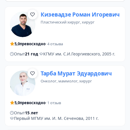
Кизевадзе Роман Игоревич
пластический хирург
,
хирург
5,0
превосходно
· 4 отзыва
Опыт
21 год
·
КГМУ им. С.И.Георгиевского, 2005 г.
Тарба Мурат Эдуардович
онколог
,
маммолог
, хирург
5,0
превосходно
· 1 отзыв
Опыт
15 лет
·
Первый МГМУ им. И. М. Сеченова, 2011 г.