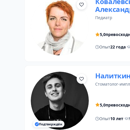
Ковалевс
Александ
педиатр
5,0
превосход
Опыт
22 года
·
Налиткин
стоматолог-имп
5,0
превосход
Опыт
10 лет
·
Подтверждён