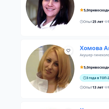
5,0
превосход
Опыт
25 лет
·
Хомова А
акушер-гинеколо
5,0
превосход
3 года в ТОП-
Опыт
13 лет
·