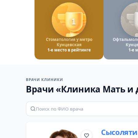
1
Стоматология у метро
Офтальмоло
Кунцевская
Кунце
1-е место в рейтинге
1-е 
ВРАЧИ КЛИНИКИ
Врачи «Клиника Мать и 
Сысоляти