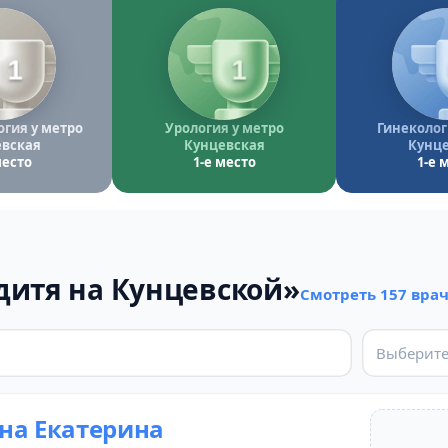
1
1
гия у метро
Урология у метро
Гинеколог
вская
Кунцевская
Кунце
место
1-е место
1-е 
дитя на Кунцевской»
Смотреть 157 вра
Выберите
на Екатерина