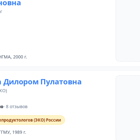
новна
г
НГМА, 2000 г.
 Дилором Пулатовна
ЭКО)
но
· 8 отзывов
епродуктологов (ЭКО) России
ТГМУ, 1989 г.