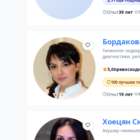
3 года подряд
Опыт
39 лет
·
Бордаков
гинеколог-эндок
диагностики
, ре
5,0
превосход
100 лучших г
Опыт
19 лет
·
Хоецян С
акушер-гинеколо