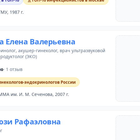
 в ТОП-10
ТОП-10 инфекционистов в Москве
ГМУ, 1987 г.
а Елена Валерьевна
ринолог
, акушер-гинеколог,
врач ультразвуковой
продуктолог (ЭКО)
но
· 1 отзыв
инекологов-эндокринологов России
ММА им. И. М. Сеченова, 2007 г.
юзи Рафаэловна
г