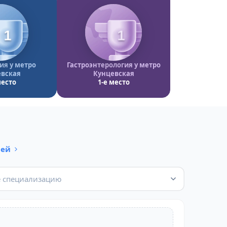
1
1
ия у метро
Гастроэнтерология у метро
вская
Кунцевская
место
1-е место
чей
 специализацию