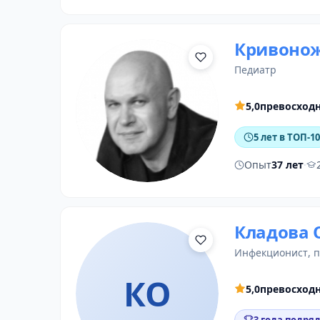
Кривонож
педиатр
5,0
превосход
5 лет в ТОП-10
Опыт
37 лет
·
Кладова 
инфекционист
, 
КО
5,0
превосход