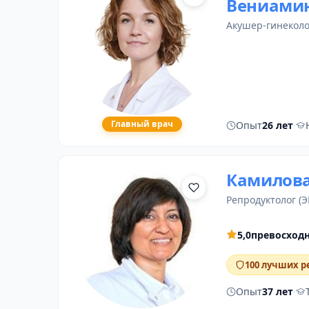
Вениами
акушер-гинеколо
Главный врач
Опыт
26 лет
·
Камилова
репродуктолог (
5,0
превосход
100 лучших р
Опыт
37 лет
·