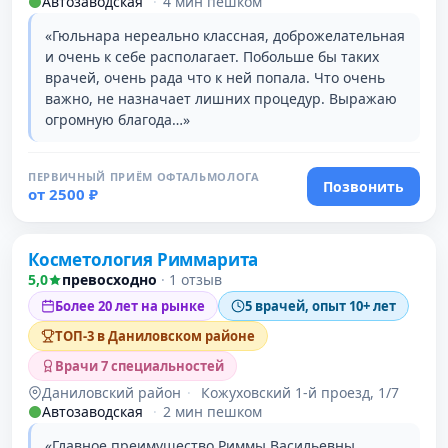
Автозаводская
·
4 мин пешком
«Гюльнара нереально классная, доброжелательная
и очень к себе располагает. Побольше бы таких
врачей, очень рада что к ней попала. Что очень
важно, не назначает лишних процедур. Выражаю
огромную благода…»
ПЕРВИЧНЫЙ ПРИЁМ ОФТАЛЬМОЛОГА
Позвонить
от 2500 ₽
Косметология Риммарита
2 место в рейтинге
5,0
превосходно
·
1 отзыв
Более 20 лет на рынке
5 врачей, опыт 10+ лет
ТОП-3 в Даниловском районе
Врачи 7 специальностей
Даниловский район
·
Кожуховский 1-й проезд, 1/7
Автозаводская
·
2 мин пешком
«Главное преимущество Риммы Васильевны