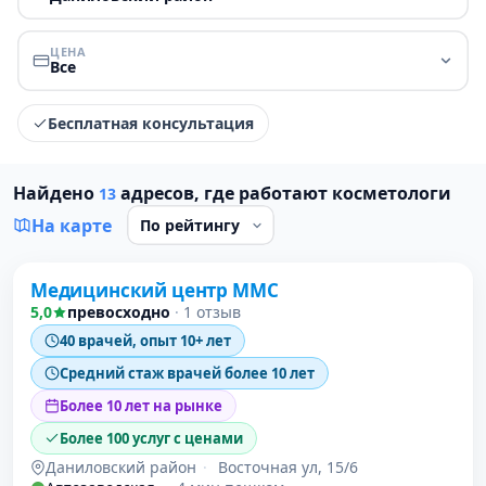
ЦЕНА
Все
Бесплатная консультация
Найдено
адресов, где работают косметологи
13
На карте
Проверено давно
Медицинский центр ММС
1 место в рейтинге
5,0
превосходно
·
1 отзыв
40 врачей, опыт 10+ лет
Средний стаж врачей более 10 лет
Более 10 лет на рынке
Более 100 услуг с ценами
Даниловский район
·
Восточная ул, 15/6