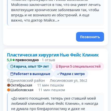
Мойсенко заключается в том, что она умеет лечить
вялотекущие хронические заболевания так, чтобы
впредь и не возникало их обострений. А еще
важно, что доктор Мойсе…»
Позвонить
Пластическая хирургия Нью Фейс Клиник
3 место в рейтинге
5,0
превосходно
·
1 отзыв
4 врача, опыт 10+ лет
Врачи 5 специальностей
Работает в выходные
Рядом с метро
Даниловский район
·
Люсиновская ул, 36с2
Октябрьская
·
11 мин пешком
Шаболовская
·
11 мин пешком
«До моего посещения, теперь уже ставшей моей
любимой клиникой «Нью Фейс Клиник», я никогда
не думала про блефаропластику и даже не