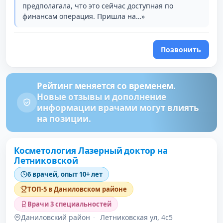
предполагала, что это сейчас доступная по
финансам операция. Пришла на…»
Позвонить
Рейтинг меняется со временем.
Новые отзывы и дополнение
информации врачами могут влиять
на позиции.
Косметология Лазерный доктор на
Летниковской
6 врачей, опыт 10+ лет
ТОП-5 в Даниловском районе
Врачи 3 специальностей
Даниловский район
·
Летниковская ул, 4с5