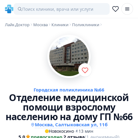
Лайк.Доктор
Москва
Клиники
Поликлиники
Городская поликлиника №66
Отделение медицинской
помощи взрослому
населению на дому ГП №66
Москва, Салтыковская ул, 11б
Новокосино
·
13 мин
5,0
превосходно
·
2 отзыва
(1 анонимный)