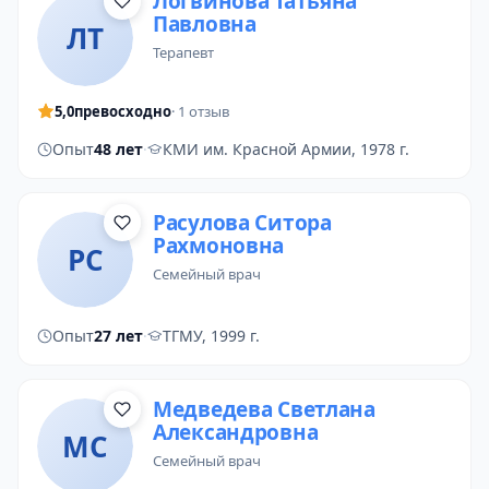
Логвинова Татьяна
Павловна
ЛТ
терапевт
5,0
превосходно
· 1 отзыв
Опыт
48 лет
·
КМИ им. Красной Армии, 1978 г.
Расулова Ситора
Рахмоновна
РС
семейный врач
Опыт
27 лет
·
ТГМУ, 1999 г.
Медведева Светлана
Александровна
МС
семейный врач