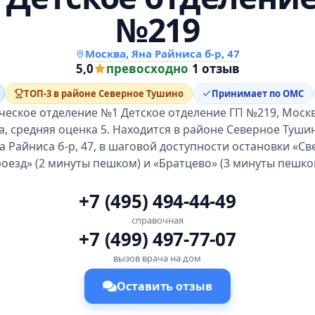
№219
Москва, Яна Райниса б-р, 47
5,0
превосходно
·
1 отзыв
ТОП-3 в районе Северное Тушино
Принимает по ОМС
еское отделение №1 Детское отделение ГП №219, Москв
, средняя оценка 5. Находится в районе Северное Туши
а Райниса б-р, 47, в шаговой доступности остановки «С
оезд» (2 минуты пешком) и «Братцево» (3 минуты пешко
+7 (495) 494-44-49
справочная
+7 (499) 497-77-07
вызов врача на дом
Оставить отзыв