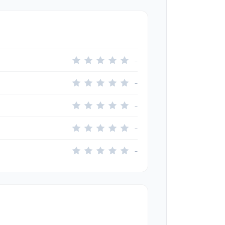
–
–
–
–
–