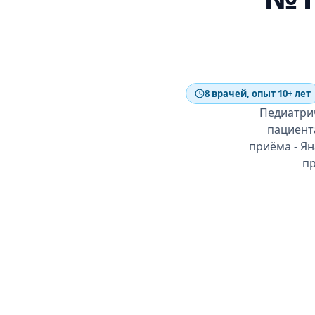
8 врачей, опыт 10+ лет
Педиатрич
пациента
приёма - Ян
пр