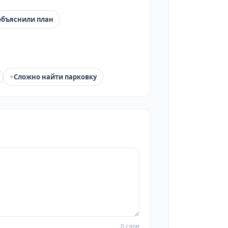
объяснили план
+
Сложно найти парковку
0 слов