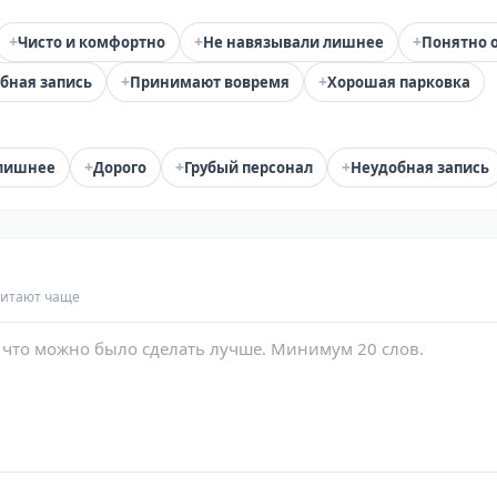
+
+
+
Чисто и комфортно
Не навязывали лишнее
Понятно 
+
+
бная запись
Принимают вовремя
Хорошая парковка
+
+
+
лишнее
Дорого
Грубый персонал
Неудобная запись
читают чаще