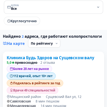
ЦЕНА
Все
Круглосуточно
Найдено
адреса, где работают колопроктологи
2
На карте
Клиника Будь Здоров на Сущевском валу
1 место в рейтинге
5,0
превосходно
·
2 отзыва
Более 20 лет на рынке
112 врачей, опыт 10+ лет
Поднялась в рейтинге за год
Врачи 49 специальностей
Мещанский район
·
Сущевский Вал ул, 12
Савёловская
·
8 мин пешком
Менделеевская
·
14 мин пешком