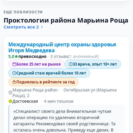
ЕЩЕ ПОБЛИЗОСТИ
Проктологии района Марьина Роща
Смотреть все 2
Международный центр охраны здоровья
Игоря Медведева
5,0
превосходно
·
3 отзыва
(1 анонимный)
Более 25 лет на рынке
33 врача, опыт 10+ лет
Средний стаж врачей более 10 лет
Поднялась в рейтинге за год
Марьина Роща район
·
Октябрьская ул (Марьина
Роща), 2
Достоевская
·
4 мин пешком
«Специалист своего дела Внимательная чуткая
делал операцию по удалению вторичной
катаракты Рекомендовал своей родственнице. Та
осталась очень довольна. Приведу еще двоих. В