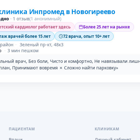
клиника Инпромед в Новогиреево
одно
·
1 отзыв
(1 анонимный)
тский кардиолог работает здесь
Более 25 лет на рынке
таж врачей более 15 лет
72 врача, опыт 10+ лет
 район
·
Зеленый пр-кт, 48к3
о
·
3 мин пешком
льный врач, Без боли, Чисто и комфортно, Не навязывали лиш
план, Принимают вовремя ✗ Сложно найти парковку»
ПАЦИЕНТАМ
КЛИНИКАМ
Врачи
Личный кабинет