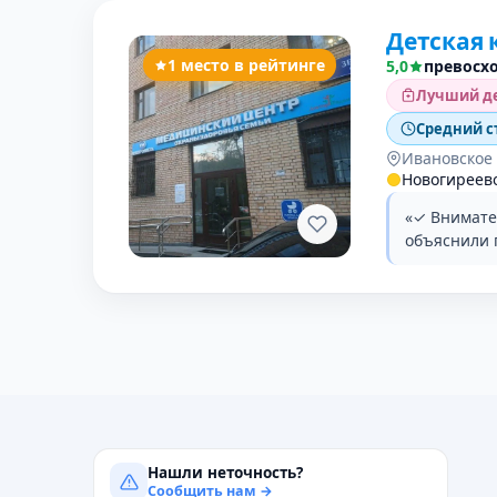
Детская 
1 место в рейтинге
5,0
превосх
Лучший де
Средний с
Ивановское
Новогиреев
«✓ Внимате
объяснили 
Нашли неточность?
Сообщить нам →