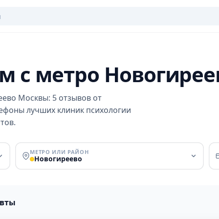
м с метро Новогирее
еево Москвы: 5 отзывов от
елефоны лучших клиник психологии
тов.
МЕТРО ИЛИ РАЙОН
Новогиреево
евты