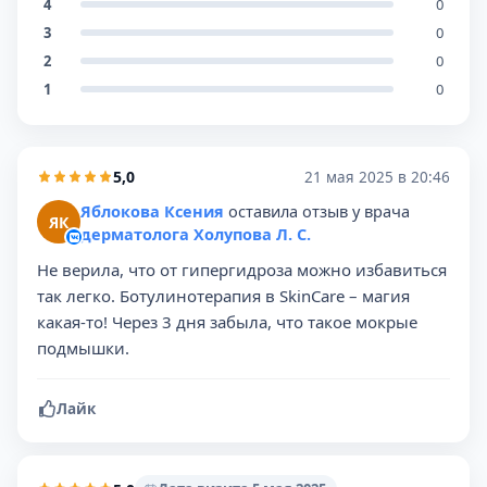
4
0
3
0
2
0
1
0
5,0
21 мая 2025 в 20:46
Яблокова Ксения
оставила отзыв у врача
ЯК
дерматолога Холупова Л. С.
Не верила, что от гипергидроза можно избавиться
так легко. Ботулинотерапия в SkinCare – магия
какая-то! Через 3 дня забыла, что такое мокрые
подмышки.
Лайк