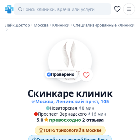
Лайк.Доктор
Москва
Клиники
Специализированные клиники
Проверено
Скинкаре клиник
Москва, Ленинский пр-кт, 105
Новаторская
·
8 мин
Проспект Вернадского
·
16 мин
5,0
превосходно
·
2 отзыва
ТОП-5 трихологий в Москве
Средний стаж врачей более 5 лет