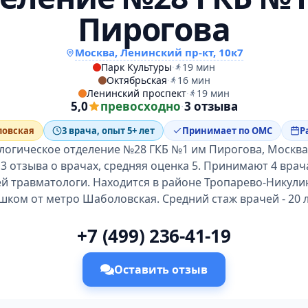
Пирогова
Москва, Ленинский пр-кт, 10к7
Парк Культуры
·
19 мин
Октябрьская
·
16 мин
Ленинский проспект
·
19 мин
5,0
превосходно
·
3 отзыва
ловская
3 врача, опыт 5+ лет
Принимает по ОМС
Р
логическое отделение №28 ГКБ №1 им Пирогова, Москва:
3 отзыва о врачах, средняя оценка 5. Принимают 4 врач
ей травматологи. Находится в районе Тропарево-Никулин
шком от метро Шаболовская. Средний стаж врачей - 20 л
+7 (499) 236-41-19
Оставить отзыв