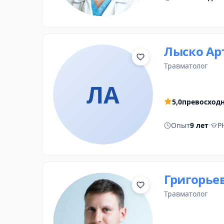
Лыско Ар
травматолог
ЛА
5,0
превосход
Опыт
9 лет
·
Р
Григорье
травматолог