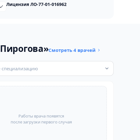
Лицензия ЛО-77-01-016962
 Пирогова»
Смотреть 4 врачей
 специализацию
Работы врача появятся
после загрузки первого случая