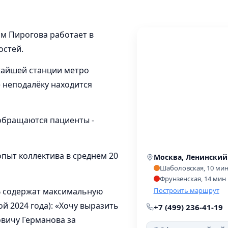
м Пирогова работает в
остей.
ижайшей станции метро
 неподалёку находится
обращаются пациенты -
пыт коллектива в среднем 20
Москва, Ленинский 
Шаболовская, 10 ми
Фрунзенская, 14 мин
00% содержат максимальную
Построить маршрут
ой 2024 года): «Хочу выразить
+7 (499) 236-41-19
вичу Германова за