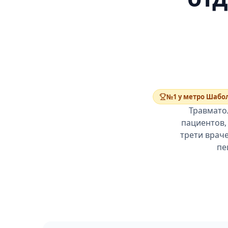
№1 у метро Шабо
Травмато
пациентов, 
трети врач
пе