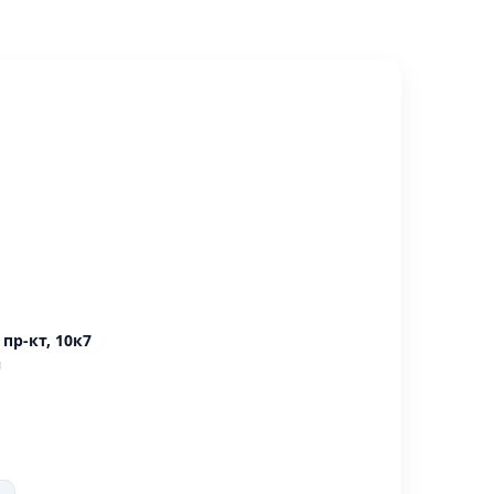
пр-кт, 10к7
н