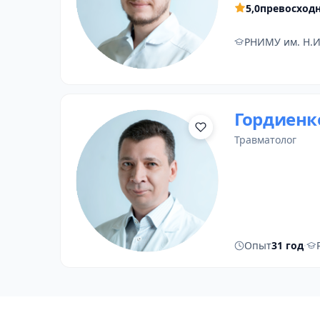
5,0
превосход
РНИМУ им. Н.И
Гордиенк
травматолог
Опыт
31 год
·