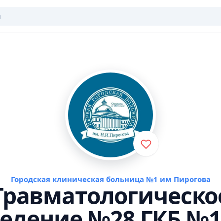
Городская клиническая больница №1 им Пирогова
Травматологическо
еление №28 ГКБ №