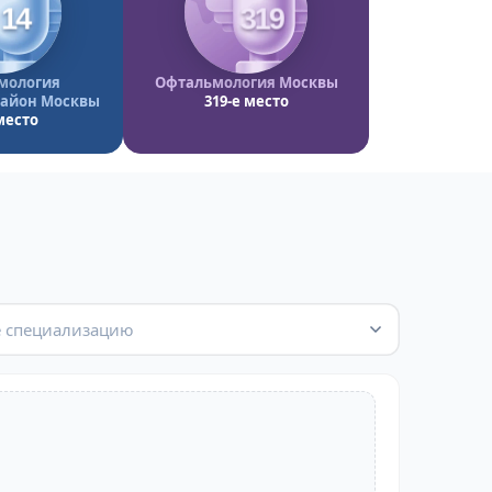
14
319
мология
Офтальмология Москвы
айон Москвы
319-е место
место
 специализацию