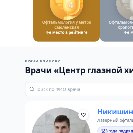
4
Офтальмология у метро
Офтальмоло
Смоленская
Кропот
4-е место в рейтинге
4-е 
ВРАЧИ КЛИНИКИ
Врачи «Центр глазной х
Никишин 
лазерный офтал
3 года подряд