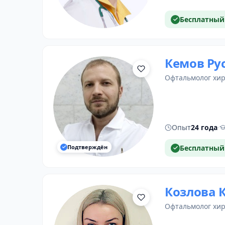
Бесплатный
Кемов Ру
офтальмолог хи
Опыт
24 года
·
Подтверждён
Бесплатный
Козлова 
офтальмолог хи