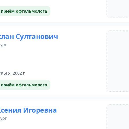
 приём офтальмолога
слан Султанович
рург
КБГУ, 2002 г.
 приём офтальмолога
Ксения Игоревна
рург