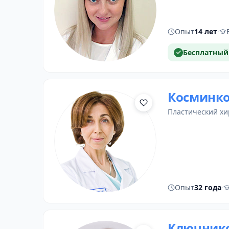
Опыт
14 лет
·
Бесплатный
Косминко
пластический хи
Опыт
32 года
·
Ключнико