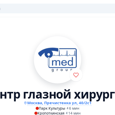
нтр глазной хирур
Москва, Пречистенка ул, 40/2с1
Парк Культуры
·
6 мин
Кропоткинская
·
14 мин