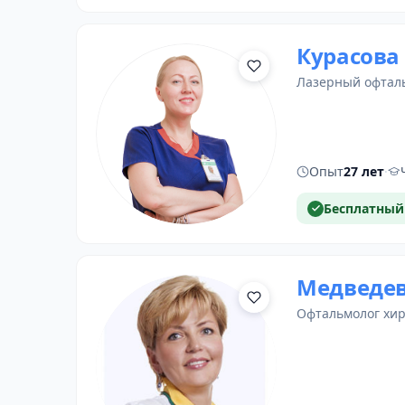
Курасова
лазерный офтал
Опыт
27 лет
·
Бесплатный
Медведев
офтальмолог хи