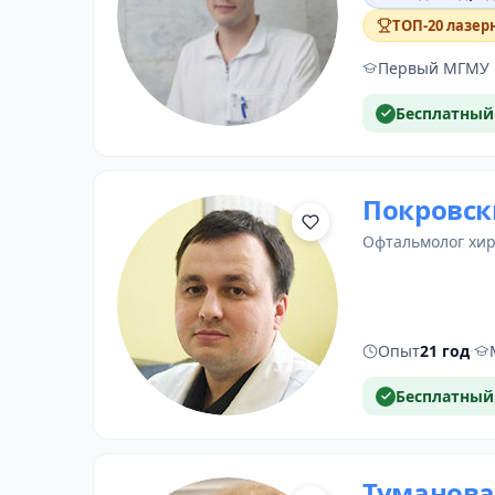
ТОП-20 лазер
Первый МГМУ и
Бесплатный
Покровск
офтальмолог хи
Опыт
21 год
·
Бесплатный
Туманова