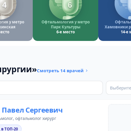
4
6
гия у метро
Офтальмология у метро
Офталь
кинская
Парк Культуры
Хамовники р
место
6-е место
14-е 
ирургии»
Смотреть 14 врачей
Выберите
Павел Сергеевич
ьмолог
,
офтальмолог хирург
 в ТОП-20