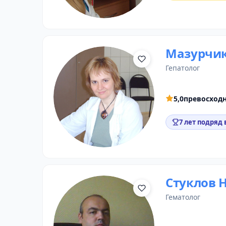
Мазурчик
гепатолог
5,0
превосход
7 лет подряд 
Стуклов 
гематолог