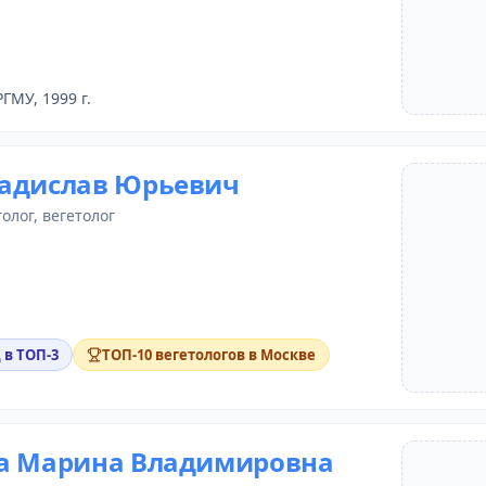
РГМУ, 1999 г.
адислав Юрьевич
олог
,
вегетолог
 в ТОП-3
ТОП-10 вегетологов в Москве
а Марина Владимировна