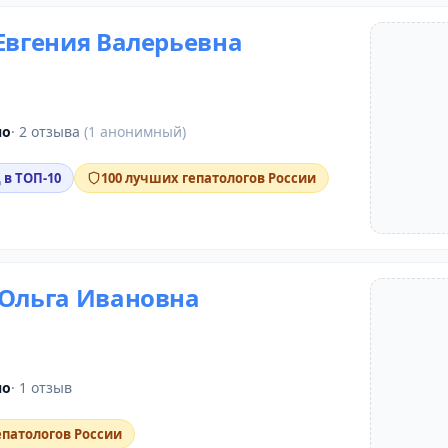
 Евгения Валерьевна
но
· 2 отзыва
(1 анонимный)
 в ТОП-10
100 лучших гепатологов России
 Ольга Ивановна
но
· 1 отзыв
епатологов России