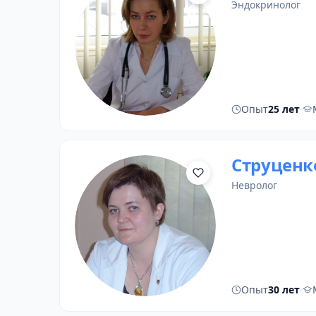
эндокринолог
Опыт
25 лет
·
Струценк
невролог
Опыт
30 лет
·