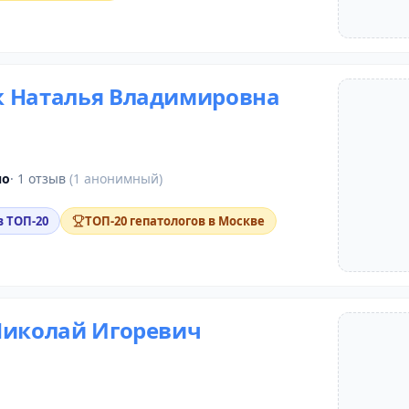
 Наталья Владимировна
но
· 1 отзыв
(1 анонимный)
в ТОП-20
ТОП-20 гепатологов в Москве
Николай Игоревич