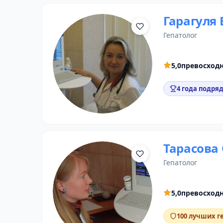
Гарагуля
гепатолог
5,0
превосход
4 года подряд
Тарасова
гепатолог
5,0
превосход
100 лучших г