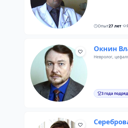
Опыт
27 лет
·
Окнин Вл
невролог
,
цефалг
3 года подряд
Серебров