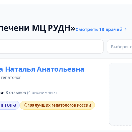
 печени МЦ РУДН»
Смотреть 13 врачей
Выберите
 Наталья Анатольевна
,
гепатолог
но
· 8 отзывов
(4 анонимных)
 в ТОП-3
100 лучших гепатологов России