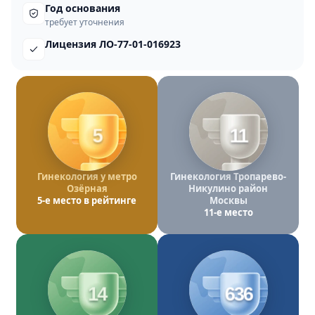
Год основания
требует уточнения
Лицензия ЛО-77-01-016923
5
11
Гинекология у метро
Гинекология Тропарево-
Озёрная
Никулино район
5-е место в рейтинге
Москвы
11-е место
14
636