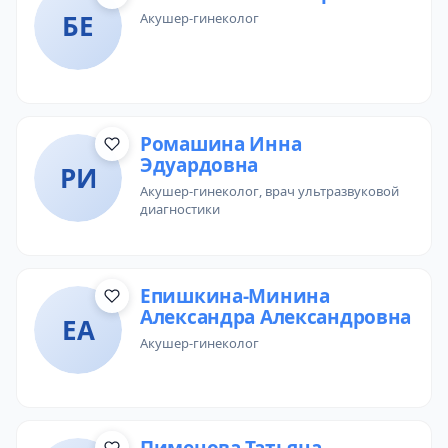
БЕ
акушер-гинеколог
Ромашина Инна
Эдуардовна
РИ
акушер-гинеколог
, врач ультразвуковой
диагностики
Епишкина-Минина
Александра Александровна
ЕА
акушер-гинеколог