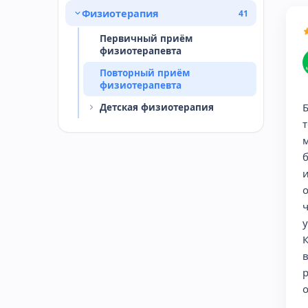
Физиотерапия
41
Первичный приём
физиотерапевта
Повторный приём
физиотерапевта
Детская физиотерапия
т
ч
о