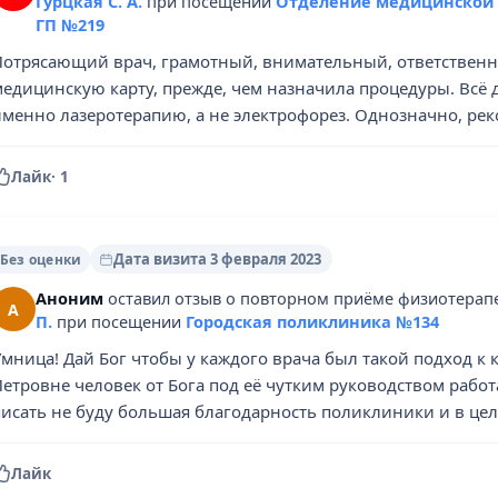
Гурцкая С. А.
при посещении
Отделение медицинской 
ГП №219
Потрясающий врач, грамотный, внимательный, ответствен
медицинскую карту, прежде, чем назначила процедуры. Всё 
именно лазеротерапию, а не электрофорез. Однозначно, ре
Лайк
·
1
Дата визита 3 февраля 2023
Без оценки
Аноним
оставил отзыв о повторном приёме физиотерапе
А
П.
при посещении
Городская поликлиника №134
мница! Дай Бог чтобы у каждого врача был такой подход к 
Петровне человек от Бога под её чутким руководством раб
писать не буду большая благодарность поликлиники и в це
Лайк