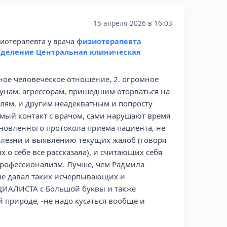
15 апреля 2026 в 16:03
иотерапевта у врача
физиотерапевта
тделение Центральная клиническая
сное человеческое отношение, 2. огромное
рчунам, агрессорам, пришедшим оторваться на
лям, и другим неадекватным и попросту
имый контакт с врачом, сами нарушают время
ановленного протокола приема пациента, не
олезни и выявлению текущих жалоб (говоря
ах о себе все рассказала), и считающих себя
профессионализм. Лучше, чем Радмила
 не давал таких исчерпывающих и
ЦИАЛИСТА с Большой буквы и также
 природе, -не надо кусаться вообще и