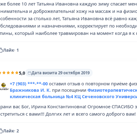
уже более 10 лет Татьяна Ивановна каждую зиму спасает ме
внимательна и доброжелательна! хожу на массаж и на физи
собенности за столько лет, Татьяна Ивановна всё равно каж
обследованиями и назначениями, корректирует по необходи
спины, который наиболее травмирован на момент когда я к
Лайк
·
1
5,0
Дата визита 29 октября 2019
+7 (903) ***-**-00
оставил отзыв о повторном приёме физ
Бражникова И. К.
при посещении
Физиотерапевтическ
клиническая больница №4 КЦ Сеченовского Универс
рани вас Бог, Ирина Константиновна! Огромное СПАСИБО за в
стретиться с вами!!! Долгих лет и всего самого доброго вам!
Лайк
·
2