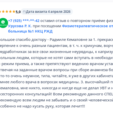
5,0
Дата визита 4 апреля 2026
+7 (925) ***-**-42
оставил отзыв о повторном приёме физ
Урусова Р. К.
при посещении
Физиотерапевтическое о
больница №1 НКЦ РЖД
Большое спасибо доктору - Радмиле Кемаловне за 1. прекра
ерпение к очень разным пациентам, в т. ч. к крикунам, во
медработниках за все свои жизненные неурядицы, к капризу
больным людям, которые не хотят сами вступать в необход
и режим приема, а также препятствуют ведению врачом уст
отвечая на заданные врачом вопросы при сборе анамнеза б
то-то очень неумное, типа, читайте, я уже в других кабинет
умнее любого врача в вопросах медицины. 3. высочайший 
Кемаловна, мне никто, никогда и нигде еще не делал УВТ и
всесторонних консультаций! Всем рекомендую данного СПЕ
рекомендую всем людям не забывать и о своей человеческой
собенно не надо кусать руку, которая лечит!!!