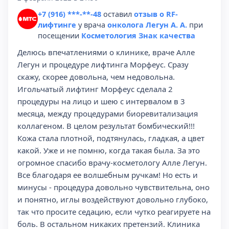
+7 (916) ***-**-48
оставил
отзыв о RF-
лифтинге
у врача
онколога Легун А. А.
при
посещении
Косметология Знак качества
Делюсь впечатлениями о клинике, враче Алле
Легун и процедуре лифтинга Морфеус. Сразу
скажу, скорее довольна, чем недовольна.
Игольчатый лифтинг Морфеус сделала 2
процедуры на лицо и шею с интервалом в 3
месяца, между процедурами биоревитализация
коллагеном. В целом результат бомбический!!!
Кожа стала плотной, подтянулась, гладкая, а цвет
какой. Уже и не помню, когда такая была. За это
огромное спасибо врачу-косметологу Алле Легун.
Все благодаря ее волшебным ручкам! Но есть и
минусы - процедура довольно чувствительна, оно
и понятно, иглы воздействуют довольно глубоко,
так что просите седацию, если чутко реагируете на
боль. В остальном никаких претензий. Клиника