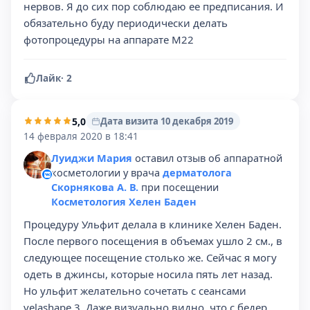
нервов. Я до сих пор соблюдаю ее предписания. И
обязательно буду периодически делать
фотопроцедуры на аппарате М22
Лайк
·
2
5,0
Дата визита 10 декабря 2019
14 февраля 2020 в 18:41
Луиджи Мария
оставил отзыв об аппаратной
косметологии у врача
дерматолога
Скорнякова А. В.
при посещении
Косметология Хелен Баден
Процедуру Ульфит делала в клинике Хелен Баден.
После первого посещения в объемах ушло 2 см., в
следующее посещение столько же. Сейчас я могу
одеть в джинсы, которые носила пять лет назад.
Но ульфит желательно сочетать с сеансами
velashape 3. Даже визуально видно, что с бедер