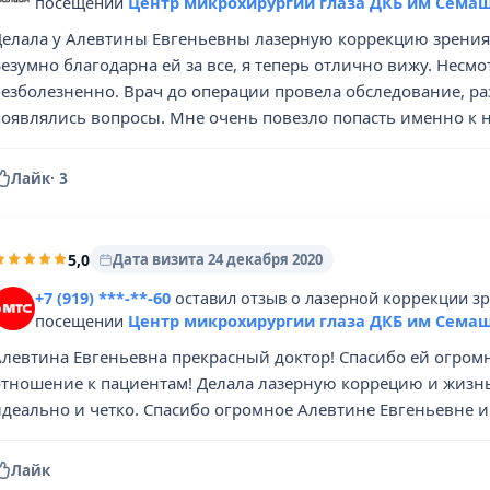
посещении
Центр микрохирургии глаза ДКБ им Семаш
Делала у Алевтины Евгеньевны лазерную коррекцию зрения 
Безумно благодарна ей за все, я теперь отлично вижу. Нес
езболезненно. Врач до операции провела обследование, раз
появлялись вопросы. Мне очень повезло попасть именно к н
Лайк
·
3
5,0
Дата визита 24 декабря 2020
+7 (919) ***-**-60
оставил отзыв о лазерной коррекции з
посещении
Центр микрохирургии глаза ДКБ им Семаш
Алевтина Евгеньевна прекрасный доктор! Спасибо ей огром
отношение к пациентам! Делала лазерную коррецию и жизнь
деально и четко. Спасибо огромное Алевтине Евгеньевне и в
Лайк