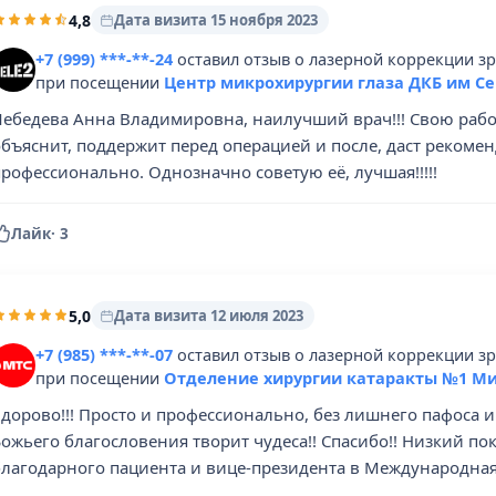
4,8
Дата визита 15 ноября 2023
+7 (999) ***-**-24
оставил отзыв о лазерной коррекции з
при посещении
Центр микрохирургии глаза ДКБ им С
ебедева Анна Владимировна, наилучший врач!!! Свою работу
бъяснит, поддержит перед операцией и после, даст рекомен
рофессионально. Однозначно советую её, лучшая!!!!!
Лайк
·
3
5,0
Дата визита 12 июля 2023
+7 (985) ***-**-07
оставил отзыв о лазерной коррекции з
при посещении
Отделение хирургии катаракты №1 Ми
дорово!!! Просто и профессионально, без лишнего пафоса и
ожьего благословения творит чудеса!! Спасибо!! Низкий пок
благодарного пациента и вице-президента в Международная