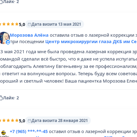
Лайк
·
2
5,0
Дата визита 13 мая 2021
Морозова Алёна
оставила отзыв о лазерной коррекции 
при посещении
Центр микрохирургии глаза ДКБ им С
13 мая 2021 года мне была проведена лазерная коррекция з
омандой сделали всё быстро, что я даже не успела испугатьс
поблагодарить Алевтину Евгеньевну за ее профессионализм, 
и ответит на волнующие вопросы. Теперь буду всем советов
хороший и светлый человек! Ваша пациентка Морозова Еле
Лайк
·
2
5,0
Дата визита 28 января 2021
+7 (965) ***-**-45
оставил отзыв о лазерной коррекции з