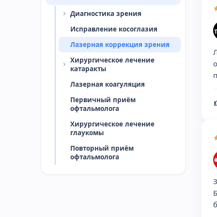
Диагностика зрения
Исправление косоглазия
Лазерная коррекция зрения
Л
Хирургическое лечение
о
катаракты
п
Лазерная коагуляция
Первичный приём
офтальмолога
Хирургическое лечение
глаукомы
Повторный приём
офтальмолога
З
Б