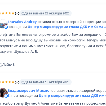
5,0
Дата визита 23 октября 2020
Shuvalov Andrey
оставил отзыв о лазерной коррекции зр
посещении
Центр микрохирургии глаза ДКБ им Семаш
лефтина Евгеньевна, огромное спасибо Вам за операцию!!! 
тот минус мне всю душу выносили на комиссии. Теперь мои г
очувствие и понимание! Счастья Вам, благополучия и всех б
ациент Шувалов А. В.
Лайк
·
3
5,0
Дата визита 15 октября 2020
Владимирович Михаил
оставил отзыв о лазерной корр
Е.
при посещении
Центр микрохирургии глаза ДКБ им
Спасибо врачу Дугиной Алевтине Евгеньевне за профессиона