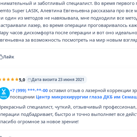
внимательный и заботливый специалист. Во время первого
emto Super LASIK, Алевтина Евгеньевна рассказала про все 
ни один из методов не навязывала, мне подходили все мет
настраивали лазер, во время операции проговаривалось каж
Пару часов дискомфорта после операции и вот оно идеальн
Евгеньевна за возможность посмотреть на мир новым взгля
Лайк
5,0
Дата визита 23 июня 2021
+7 (999) ***-**-00
оставил отзыв о лазерной коррекции з
посещении
Центр микрохирургии глаза ДКБ им Семаш
Прекрасный специалист, чуткий, отзывчивый профессионал, 
перации подбадривает, быстро и точно выполняет все дейст
Спасибо огромное за новое зрение!