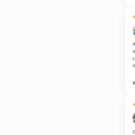
А
э
с
п