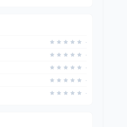
-
-
-
-
-