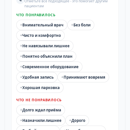
4
Отметьте всё подходящее - это помогает другим
пациентам
ЧТО ПОНРАВИЛОСЬ
+
+
Внимательный врач
Без боли
+
Чисто и комфортно
+
Не навязывали лишнее
+
Понятно объяснили план
+
Современное оборудование
+
+
Удобная запись
Принимают вовремя
+
Хорошая парковка
ЧТО НЕ ПОНРАВИЛОСЬ
+
Долго ждал приёма
+
+
Назначили лишнее
Дорого