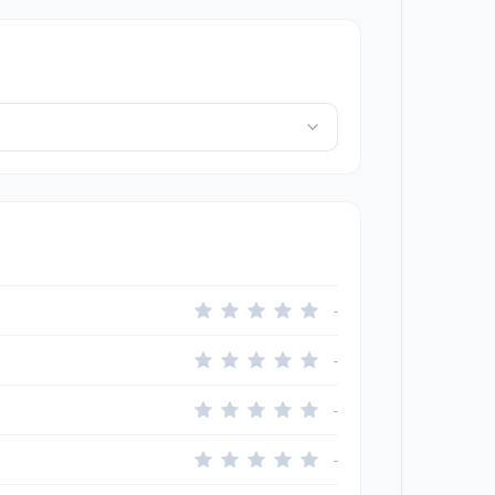
-
-
-
-