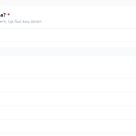
а?
*
те, где был ваш визит.