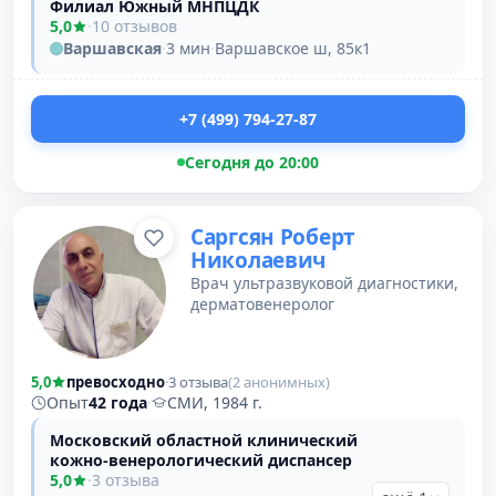
Филиал Южный МНПЦДК
5,0
·
10 отзывов
Варшавская
·
3 мин
·
Варшавское ш, 85к1
+7 (499) 794-27-87
Сегодня до 20:00
Саргсян Роберт
Николаевич
Врач ультразвуковой диагностики,
дерматовенеролог
5,0
превосходно
·
3 отзыва
(2 анонимных)
Опыт
42 года
·
СМИ, 1984 г.
Московский областной клинический
кожно-венерологический диспансер
5,0
·
3 отзыва