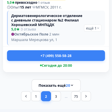
5,0
превосходно
·
1 отзыв
Опыт
15 лет
·
МГМСУ, 2011 г.
Дерматовенерологическое отделение
с дневным стационаром №2 Филиал
Хорошевский МНПЦДК
ещё 1
5,0
·
3 отзыва
Октябрьское Поле
·
2 мин
·
Маршала Мерецкова ул, 1
+7 (499) 558-58-28
Сегодня до 20:00
Показать ещё
20
1
2
3
…
75