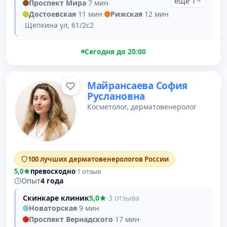
ещё 1
Проспект Мира
·
7 мин
·
Достоевская
·
11 мин
·
Рижская
·
12 мин
·
Щепкина ул, 61/2с2
Сегодня до 20:00
Майрансаева София
Руслановна
Косметолог, дерматовенеролог
100 лучших дерматовенерологов России
5,0
превосходно
·
1 отзыв
Опыт
4 года
Скинкаре клиник
5,0
·
3 отзыва
Новаторская
·
9 мин
·
Проспект Вернадского
·
17 мин
·