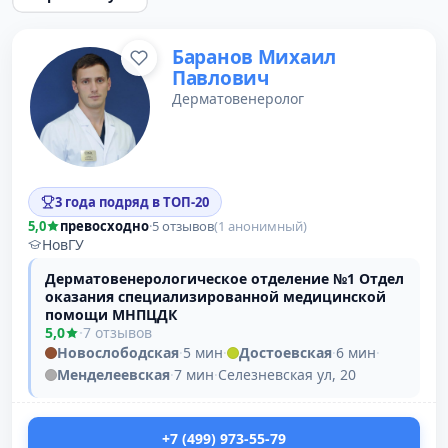
Баранов Михаил
Павлович
Дерматовенеролог
3 года подряд в ТОП-20
5,0
превосходно
·
5 отзывов
(1 анонимный)
НовГУ
Дерматовенерологическое отделение №1 Отдел
оказания специализированной медицинской
помощи МНПЦДК
5,0
·
7 отзывов
Новослободская
·
5 мин
·
Достоевская
·
6 мин
·
Менделеевская
·
7 мин
·
Селезневская ул, 20
+7 (499) 973-55-79