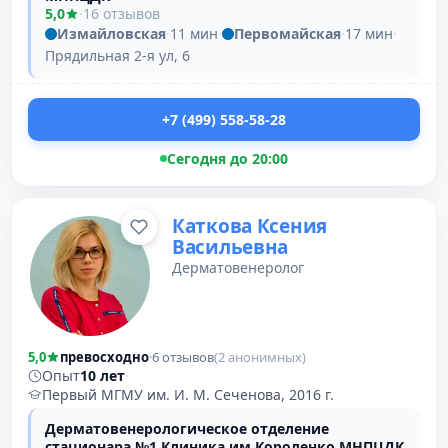
5,0
·
16 отзывов
Измайловская
·
11 мин
·
Первомайская
·
17 мин
·
Прядильная 2-я ул, 6
+7 (499) 558-58-28
Сегодня до 20:00
Каткова Ксения
Васильевна
Дерматовенеролог
5,0
превосходно
·
6 отзывов
(2 анонимных)
Опыт
10 лет
·
Первый МГМУ им. И. М. Сеченова, 2016 г.
Дерматовенерологическое отделение
стационара №1 Клиника им Короленко МНПЦДК