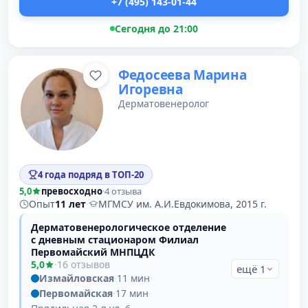
+7 (495) 143-01-44
Сегодня до 21:00
Федосеева Марина
Игоревна
Дерматовенеролог
4 года подряд в ТОП-20
5,0
превосходно
·
4 отзыва
Опыт
11 лет
·
МГМСУ им. А.И.Евдокимова, 2015 г.
Дерматовенерологическое отделение
с дневным стационаром Филиал
Первомайский МНПЦДК
5,0
·
16 отзывов
ещё 1
Измайловская
·
11 мин
·
Первомайская
·
17 мин
·