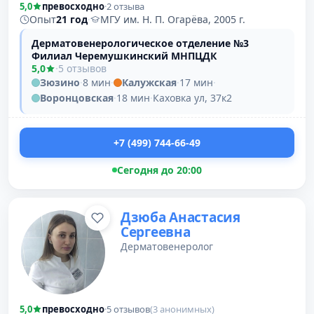
5,0
превосходно
·
2 отзыва
Опыт
21 год
·
МГУ им. Н. П. Огарёва, 2005 г.
Дерматовенерологическое отделение №3
Филиал Черемушкинский МНПЦДК
5,0
·
5 отзывов
Зюзино
·
8 мин
·
Калужская
·
17 мин
·
Воронцовская
·
18 мин
·
Каховка ул, 37к2
+7 (499) 744-66-49
Сегодня до 20:00
Дзюба Анастасия
Сергеевна
Дерматовенеролог
5,0
превосходно
·
5 отзывов
(3 анонимных)