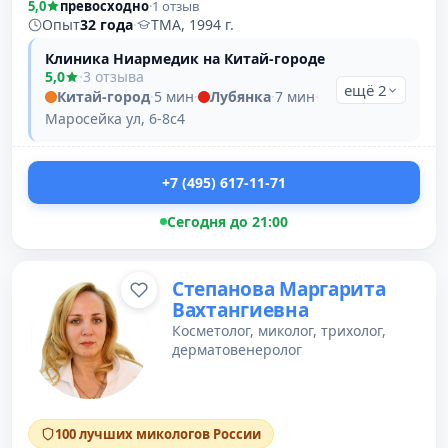
5,0
превосходно
·
1 отзыв
Опыт
32 года
·
ТМА, 1994 г.
Клиника Ниармедик на Китай-городе
5,0
·
3 отзыва
ещё 2
Китай-город
·
5 мин
·
Лубянка
·
7 мин
·
Маросейка ул, 6-8с4
+7 (495) 617-11-71
Сегодня до 21:00
Степанова Маргарита
Вахтангиевна
Косметолог, миколог, трихолог,
дерматовенеролог
100 лучших микологов России