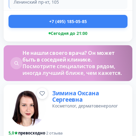
Ленинский пр-кт, 105
+7 (495) 185-05-85
Сегодня до 21:00
Не нашли своего врача? Он может
быть в соседней клинике.
Посмотрите специалистов рядом,
иногда лучший ближе, чем кажется.
Зимина Оксана
Сергеевна
Косметолог, дерматовенеролог
5,0
превосходно
·
2 отзыва