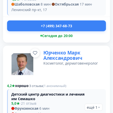
Шаболовская
·
8 мин
·
Октябрьская
·
17 мин
·
Ленинский пр-кт, 17
+7 (499) 347-68-73
Сегодня до 20:00
Юрченко Марк
Александрович
Косметолог, дерматовенеролог
4,2
хорошо
·
3 отзыва
(1 анонимный)
Детский центр диагностики и лечения
им Семашко
5,0
·
21 отзыв
ещё 1
Фрунзенская
·
6 мин
·