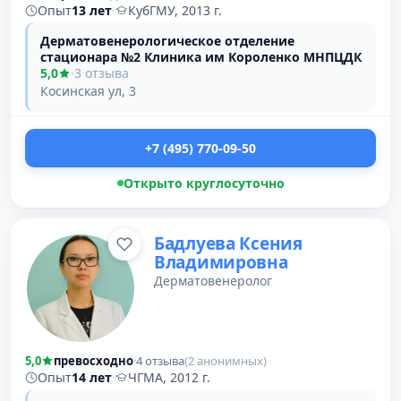
Опыт
13 лет
·
КубГМУ, 2013 г.
Дерматовенерологическое отделение
стационара №2 Клиника им Короленко МНПЦДК
5,0
·
3 отзыва
Косинская ул, 3
+7 (495) 770-09-50
Открыто круглосуточно
Бадлуева Ксения
Владимировна
Дерматовенеролог
5,0
превосходно
·
4 отзыва
(2 анонимных)
Опыт
14 лет
·
ЧГМА, 2012 г.