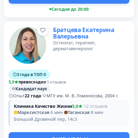
Сегодня до 20:00
Братцева Екатерина
Валерьевна
Остеопат, терапевт,
дерматовенеролог
3 года в ТОП-5
5,0
превосходно
·
5 отзывов
Кандидат наук
Опыт
22 года
·
МГУ им. М. В. Ломоносова, 2004 г.
Клиника Качество Жизни
5,0
·
12 отзывов
Марксистская
·
6 мин
·
Таганская
·
8 мин
·
Большой Дровяной пер, 14с3