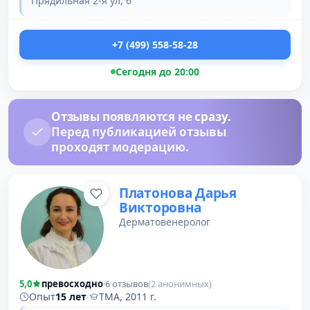
Прядильная 2-я ул, 6
+7 (499) 558-58-28
Сегодня до 20:00
Отзывы появляются не сразу.
Перед публикацией отзывы
проходят модерацию.
Платонова Дарья
Викторовна
Дерматовенеролог
5,0
превосходно
·
6 отзывов
(2 анонимных)
Опыт
15 лет
·
ТМА, 2011 г.