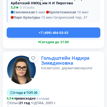
Арбатский НМХЦ им Н И Пирогова
5,0
·
3 отзыва
Смоленская
·
6 мин
·
Кропоткинская
·
10 мин
·
Парк Культуры
·
13 мин
·
Гагаринский пер, 37
+7 (499) 464-03-03
Сегодня до 21:00
Гольдштейн Надира
Зиявдиновна
Косметолог, дерматовенеролог
3 года в ТОП-20
4,9
превосходно
·
3 отзыва
Опыт
21 год
·
ДГМА, 2005 г.