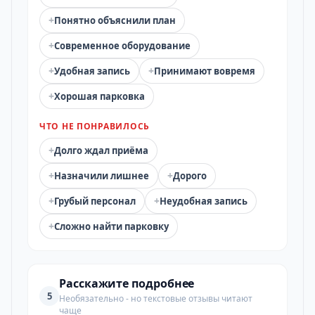
+
Понятно объяснили план
+
Современное оборудование
+
+
Удобная запись
Принимают вовремя
+
Хорошая парковка
ЧТО НЕ ПОНРАВИЛОСЬ
+
Долго ждал приёма
+
+
Назначили лишнее
Дорого
+
+
Грубый персонал
Неудобная запись
+
Сложно найти парковку
Расскажите подробнее
5
Необязательно - но текстовые отзывы читают
чаще