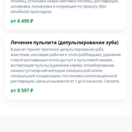
пломбы, установка новой световой пломбы, реставрация,
шлифовка, полировка и коррекция по прикусу (без
лечебной прокладки).
от 6 490 ₽
Лечение пульпита (депульпирование зуба)
В расчет принят протокол депульпирования зуба.
Анестезия, изоляция рабочего поля (раббердам), удаление
старой реставрации и/или доступ к пульповой камере,
экстирпация пульпы (удаление нерва), пломбирование
канала гуттаперчей методом латеральной и/или
латеральной конденсации, постановка композиционной
реставрации. Цена указывается от 1 до 6 каналов. 2 визита.
от 8 597 ₽