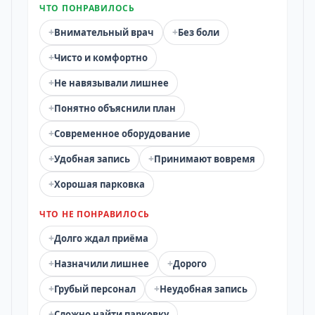
ЧТО ПОНРАВИЛОСЬ
+
+
Внимательный врач
Без боли
+
Чисто и комфортно
+
Не навязывали лишнее
+
Понятно объяснили план
+
Современное оборудование
+
+
Удобная запись
Принимают вовремя
+
Хорошая парковка
ЧТО НЕ ПОНРАВИЛОСЬ
+
Долго ждал приёма
+
+
Назначили лишнее
Дорого
+
+
Грубый персонал
Неудобная запись
+
Сложно найти парковку