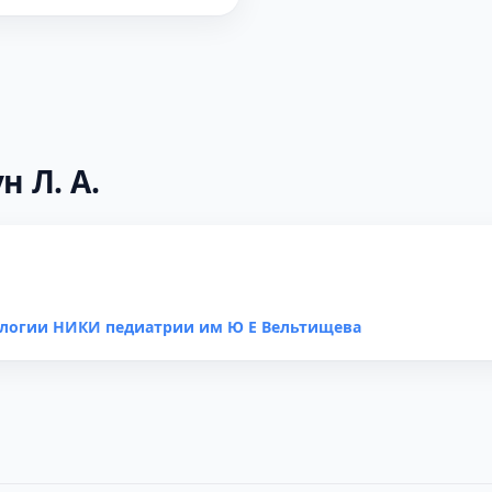
н Л. А.
ологии НИКИ педиатрии им Ю Е Вельтищева