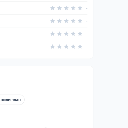
-
-
-
-
снили план