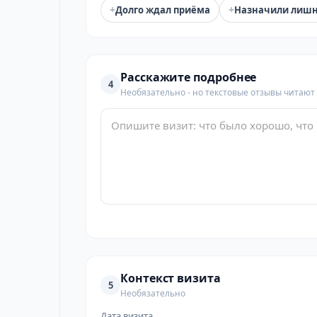
+
+
Долго ждал приёма
Назначили лиш
Расскажите подробнее
4
Необязательно - но текстовые отзывы читают
Контекст визита
5
Необязательно
Дата визита