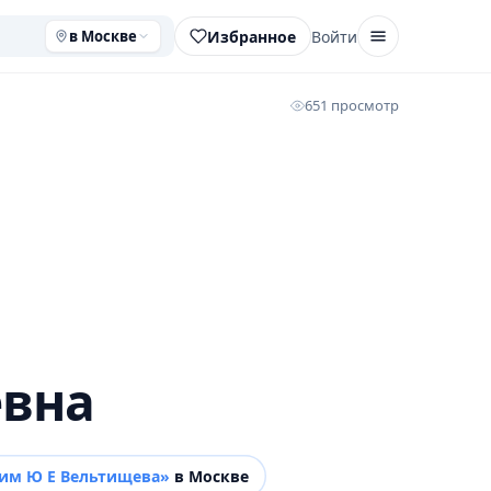
Избранное
Войти
в Москве
651 просмотр
евна
 им Ю Е Вельтищева»
в Москве