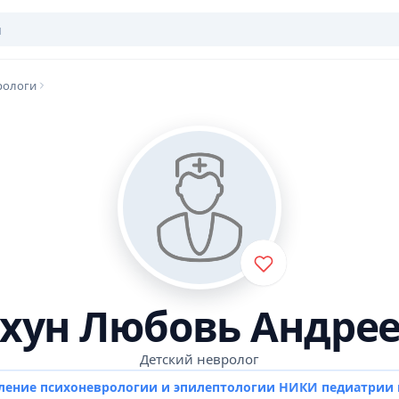
рологи
хун Любовь Андре
Детский невролог
ление психоневрологии и эпилептологии НИКИ педиатрии