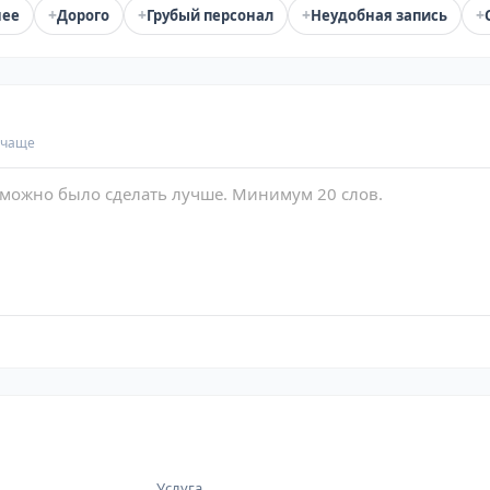
+
+
+
+
нее
Дорого
Грубый персонал
Неудобная запись
 чаще
Услуга