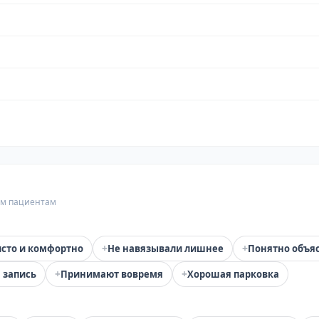
гим пациентам
+
+
сто и комфортно
Не навязывали лишнее
Понятно объя
+
+
 запись
Принимают вовремя
Хорошая парковка