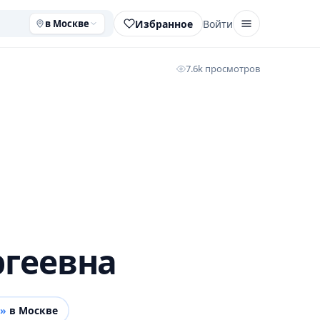
Избранное
Войти
в Москве
7.6k просмотров
ргеевна
й»
в Москве