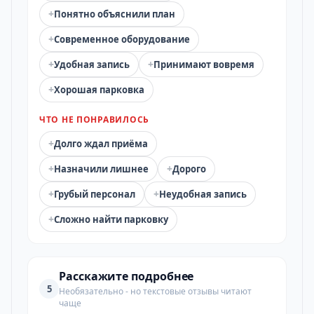
+
Понятно объяснили план
+
Современное оборудование
+
+
Удобная запись
Принимают вовремя
+
Хорошая парковка
ЧТО НЕ ПОНРАВИЛОСЬ
+
Долго ждал приёма
+
+
Назначили лишнее
Дорого
+
+
Грубый персонал
Неудобная запись
+
Сложно найти парковку
Расскажите подробнее
5
Необязательно - но текстовые отзывы читают
чаще