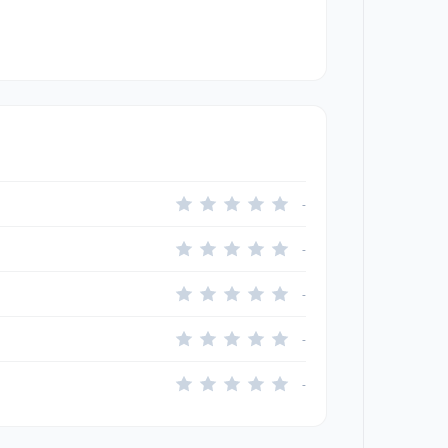
-
-
-
-
-