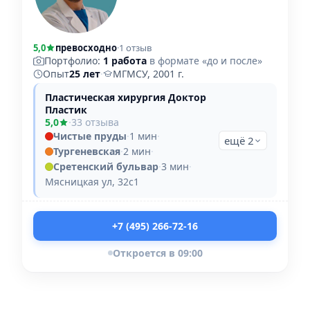
5,0
превосходно
·
1 отзыв
Портфолио:
1 работа
в формате «до и после»
Опыт
25 лет
·
МГМСУ, 2001 г.
Пластическая хирургия Доктор
Пластик
5,0
·
33 отзыва
Чистые пруды
·
1 мин
·
ещё 2
Тургеневская
·
2 мин
·
Сретенский бульвар
·
3 мин
·
Мясницкая ул, 32с1
+7 (495) 266-72-16
Откроется в 09:00