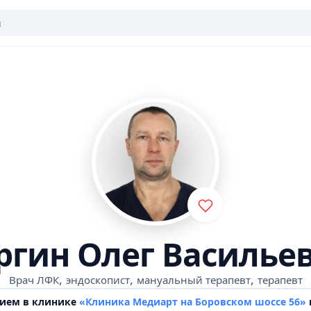
ргин Олег Василье
,
,
,
Врач ЛФК
эндоскопист
мануальный терапевт
терапевт
рием в клинике
«Клиника Медиарт на Боровском шоссе 56»