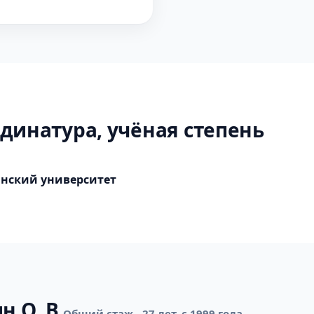
динатура, учёная степень
нский университет
н О. В.
Общий стаж - 27 лет, с 1999 года