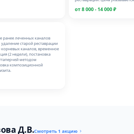
от 8 000 - 14 000 ₽
ние ранее леченных каналов
, удаление старой реставрации
е корневых каналов, временное
ия (2 недели), постановка
уттаперчей методом
новка композиционной
изита.
ова Д.В.
Смотреть 1 акцию