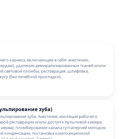
него кариеса, включающее в себя: анестезию,
бердам), удаление демирализированных тканей и/или
ой световой пломбы, реставрация, шлифовка,
усу (без лечебной прокладки).
ульпирование зуба)
льпирования зуба. Анестезия, изоляция рабочего
арой реставрации и/или доступ к пульповой камере,
 нерва), пломбирование канала гуттаперчей методом
ой конденсации, постановка композиционной
т 1 до 6 каналов. 2 визита.