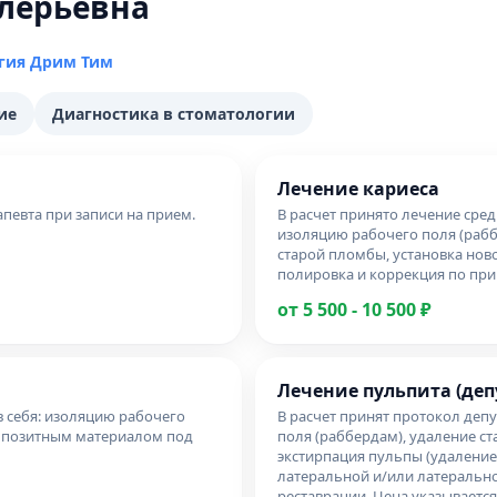
алерьевна
гия Дрим Тим
ие
Диагностика в стоматологии
Лечение кариеса
певта при записи на прием.
В расчет принято лечение сред
изоляцию рабочего поля (раб
старой пломбы, установка нов
полировка и коррекция по прик
от 5 500 - 10 500 ₽
Лечение пульпита (деп
 себя: изоляцию рабочего
В расчет принят протокол депу
омпозитным материалом под
поля (раббердам), удаление ст
экстирпация пульпы (удаление
латеральной и/или латеральн
реставрации. Цена указывается о