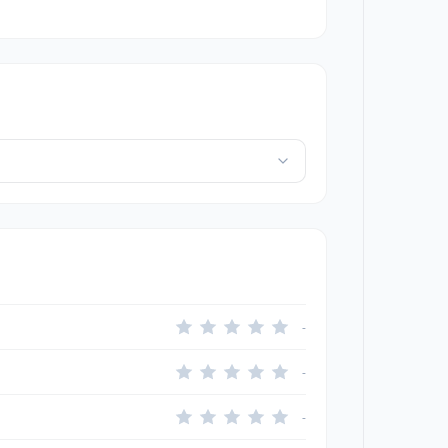
-
-
-