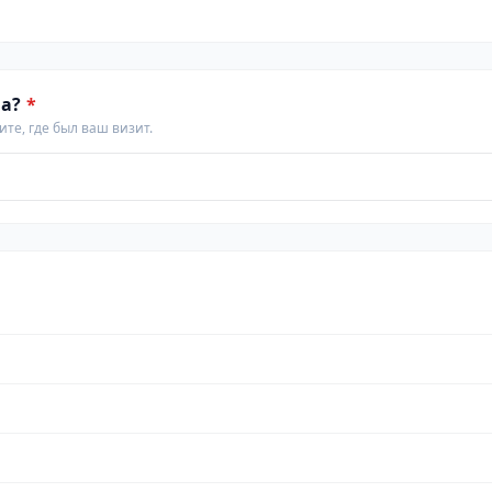
а?
*
те, где был ваш визит.