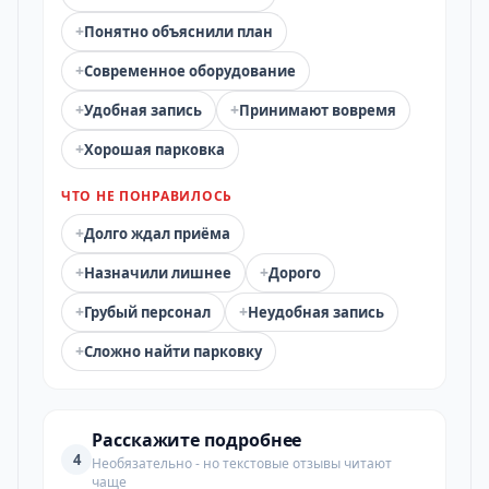
+
Понятно объяснили план
+
Современное оборудование
+
+
Удобная запись
Принимают вовремя
+
Хорошая парковка
ЧТО НЕ ПОНРАВИЛОСЬ
+
Долго ждал приёма
+
+
Назначили лишнее
Дорого
+
+
Грубый персонал
Неудобная запись
+
Сложно найти парковку
Расскажите подробнее
4
Необязательно - но текстовые отзывы читают
чаще