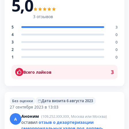
5,0
3 отзывов
5
3
4
0
3
0
2
0
1
0
3
Всего лайков
Дата визита 6 августа 2023
Без оценки
27 сентября 2023 в 13:03
Аноним
(109.252.XXX.XXX, Москва или Москва)
А
оставил
отзыв о дезартеризации
геморроидальных узлов под доплер-