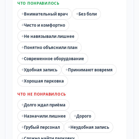
ЧТО ПОНРАВИЛОСЬ
+
+
Внимательный врач
Без боли
+
Чисто и комфортно
+
Не навязывали лишнее
+
Понятно объяснили план
+
Современное оборудование
+
+
Удобная запись
Принимают вовремя
+
Хорошая парковка
ЧТО НЕ ПОНРАВИЛОСЬ
+
Долго ждал приёма
+
+
Назначили лишнее
Дорого
+
+
Грубый персонал
Неудобная запись
+
Сложно найти парковку