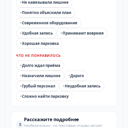
+
Не навязывали лишнее
+
Понятно объяснили план
+
Современное оборудование
+
+
Удобная запись
Принимают вовремя
+
Хорошая парковка
ЧТО НЕ ПОНРАВИЛОСЬ
+
Долго ждал приёма
+
+
Назначили лишнее
Дорого
+
+
Грубый персонал
Неудобная запись
+
Сложно найти парковку
Расскажите подробнее
5
Необязательно - но текстовые отзывы читают