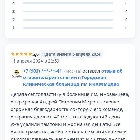
4
0
3
0
2
0
1
0
5,0
Дата визита 5 апреля 2024
11 апреля 2024 в 22:59
+7 (903) ***-**-41
оставил
отзыв об
(Москва)
оториноларингологии
в
Городская
клиническая больница им Иноземцева
Делала септопластику в больнице им. Иноземцева,
оперировал Андрей Петрович Мирошниченко,
огромная благодарность доктору и его команде,
операция длилась 40 мин, на следующий день
уже удалили тампоны и нос начал дышать! Все
очень грамотно, четко и с большим вниманием к
каждому пациенту. Рекомендую и считаю Андрея