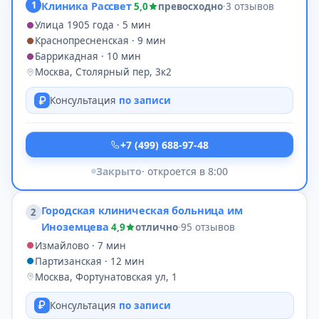
1
Клиника Рассвет
5,0
превосходно
·
3 отзывов
Улица 1905 года · 5 мин
Краснопресненская · 9 мин
Баррикадная · 10 мин
Москва, Столярный пер, 3к2
Консультация
по записи
+7 (499) 688-97-48
Закрыто
· откроется в 8:00
Городская клиническая больница им
2
Иноземцева
4,9
отлично
·
95 отзывов
Измайлово · 7 мин
Партизанская · 12 мин
Москва, Фортунатовская ул, 1
Консультация
по записи