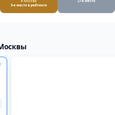
в Москве
27-е место
5-е место в рейтинге
 Москвы
с