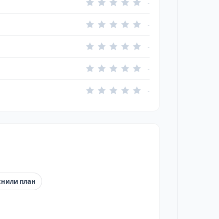
-
-
-
-
-
снили план