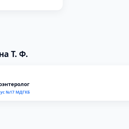
а Т. Ф.
роэнтеролог
пус №17 МДГКБ