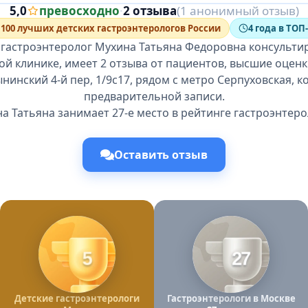
5,0
превосходно
·
2 отзыва
(1 анонимный отзыв)
100 лучших детских гастроэнтерологов России
4 года в ТОП
 гастроэнтеролог Мухина Татьяна Федоровна консультир
й клинике, имеет 2 отзыва от пациентов, высшие оценк
нинский 4-й пер, 1/9с17, рядом с метро Серпуховская, к
предварительной записи.
а Татьяна занимает 27-е место в рейтинге гастроэнтеро
Оставить отзыв
5
27
Детские гастроэнтерологи
Гастроэнтерологи в Москве