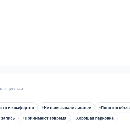
гим пациентам
+
+
сто и комфортно
Не навязывали лишнее
Понятно объя
+
+
 запись
Принимают вовремя
Хорошая парковка