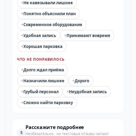
+
Не навязывали лишнее
+
Понятно объяснили план
+
Современное оборудование
+
+
Удобная запись
Принимают вовремя
+
Хорошая парковка
ЧТО НЕ ПОНРАВИЛОСЬ
+
Долго ждал приёма
+
+
Назначили лишнее
Дорого
+
+
Грубый персонал
Неудобная запись
+
Сложно найти парковку
Расскажите подробнее
5
Необязательно - но текстовые отзывы читают