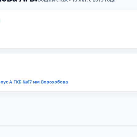
пус А ГКБ №67 им Ворохобова