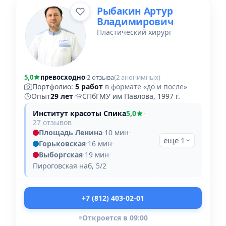
Рыбакин Артур
Владимирович
Пластический хирург
5,0
превосходно
·
2 отзыва
(2 анонимных)
Портфолио:
5 работ
в формате «до и после»
Опыт
29 лет
·
СПбГМУ им Павлова, 1997 г.
Институт красоты Спика
5,0
·
27 отзывов
Площадь Ленина
·
10 мин
·
ещё 1
Горьковская
·
16 мин
·
Выборгская
·
19 мин
·
Пироговская наб, 5/2
+7 (812) 403-02-01
Откроется в 09:00