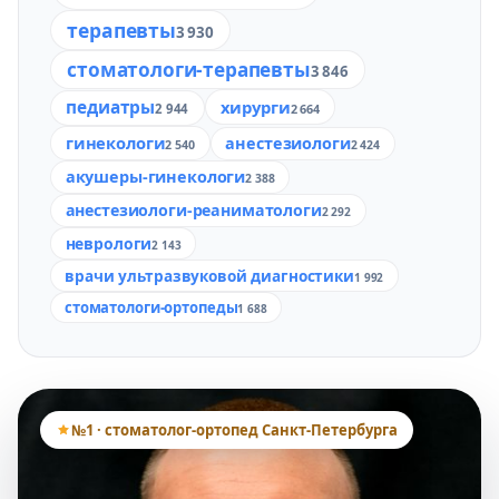
терапевты
3 930
стоматологи-терапевты
3 846
педиатры
хирурги
2 944
2 664
гинекологи
анестезиологи
2 540
2 424
акушеры-гинекологи
2 388
анестезиологи-реаниматологи
2 292
неврологи
2 143
врачи ультразвуковой диагностики
1 992
стоматологи-ортопеды
1 688
№1 · стоматолог-ортопед Санкт-Петербурга