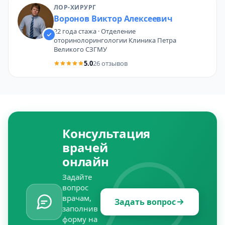
ЛОР-ХИРУРГ
Воронов Виктор Алексеевич
22 года стажа · Отделение
оторинолорингологии Клиника Петра
Великого СЗГМУ
5.0
26 отзывов
Консультация
врачей
онлайн
Задайте
вопрос
врачам,
Задать вопрос
заполнив
форму на