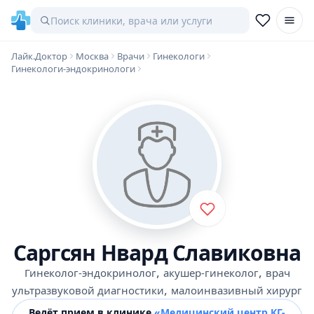
Лайк.Доктор
Москва
Врачи
Гинекологи
Гинекологи-эндокринологи
Саргсян Нвард Славиковна
,
,
Гинеколог-эндокринолог
акушер-гинеколог
врач
,
ультразвуковой диагностики
малоинвазивный хирург
Ведёт прием в клинике
«Медицинский центр КГ-