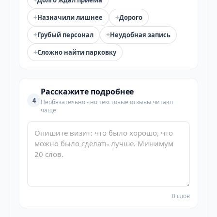
Долго ждал приёма
+
+
Назначили лишнее
Дорого
+
+
Грубый персонал
Неудобная запись
+
Сложно найти парковку
Расскажите подробнее
4
Необязательно - но текстовые отзывы читают
чаще
0 слов