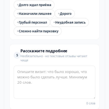
+
Долго ждал приёма
+
+
Назначили лишнее
Дорого
+
+
Грубый персонал
Неудобная запись
+
Сложно найти парковку
Расскажите подробнее
5
Необязательно - но текстовые отзывы читают
чаще
0 слов