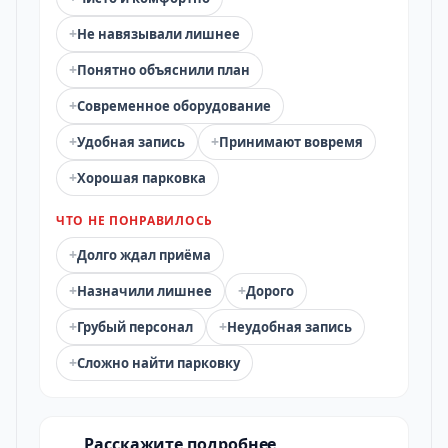
+
Не навязывали лишнее
+
Понятно объяснили план
+
Современное оборудование
+
+
Удобная запись
Принимают вовремя
+
Хорошая парковка
ЧТО НЕ ПОНРАВИЛОСЬ
+
Долго ждал приёма
+
+
Назначили лишнее
Дорого
+
+
Грубый персонал
Неудобная запись
+
Сложно найти парковку
Расскажите подробнее