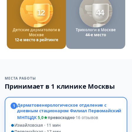
12
44
Детские дерматологи в
Трихологи в Москве
Москве
44-е место
12-е место в рейтинге
МЕСТА РАБОТЫ
Принимает в 1 клинике Москвы
Дерматовенерологическое отделение с
1
дневным стационаром Филиал Первомайский
МНПЦДК
5,0
превосходно
·
16 отзывов
Измайловская · 11 мин
Первомайская · 17 мин