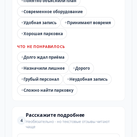
+
Понятно объяснили план
+
Современное оборудование
+
+
Удобная запись
Принимают вовремя
+
Хорошая парковка
ЧТО НЕ ПОНРАВИЛОСЬ
+
Долго ждал приёма
+
+
Назначили лишнее
Дорого
+
+
Грубый персонал
Неудобная запись
+
Сложно найти парковку
Расскажите подробнее
4
Необязательно - но текстовые отзывы читают
чаще