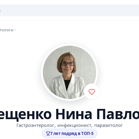
тологи
ещенко Нина Павл
,
,
Гастроэнтеролог
инфекционист
паразитолог
7 лет подряд в ТОП-5