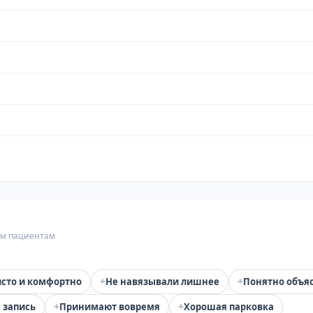
гим пациентам
+
+
сто и комфортно
Не навязывали лишнее
Понятно объя
+
+
 запись
Принимают вовремя
Хорошая парковка