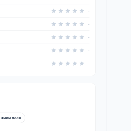
-
-
-
-
-
снили план