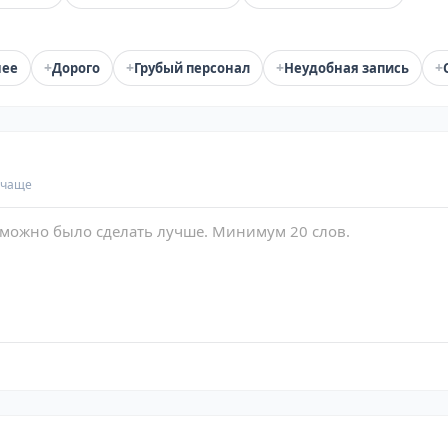
+
+
+
+
нее
Дорого
Грубый персонал
Неудобная запись
 чаще