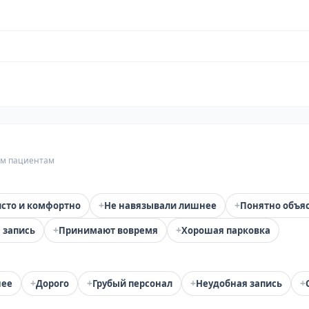
гим пациентам
+
+
сто и комфортно
Не навязывали лишнее
Понятно объя
+
+
 запись
Принимают вовремя
Хорошая парковка
+
+
+
+
нее
Дорого
Грубый персонал
Неудобная запись