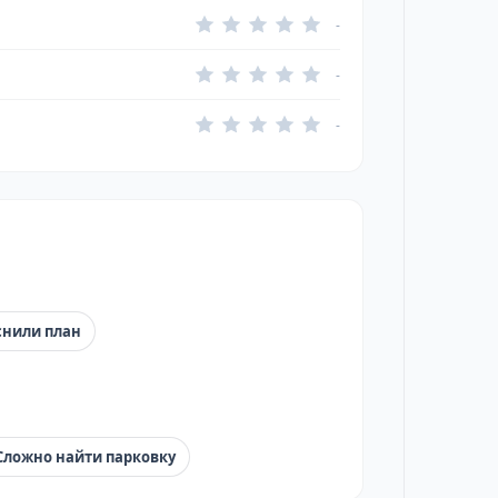
-
-
-
снили план
Сложно найти парковку