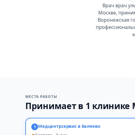
Врач врач ул
Москве, приним
Воронежская го
профессиональны
м
МЕСТА РАБОТЫ
Принимает в 1 клинике
Медцентрсервис в Беляево
1