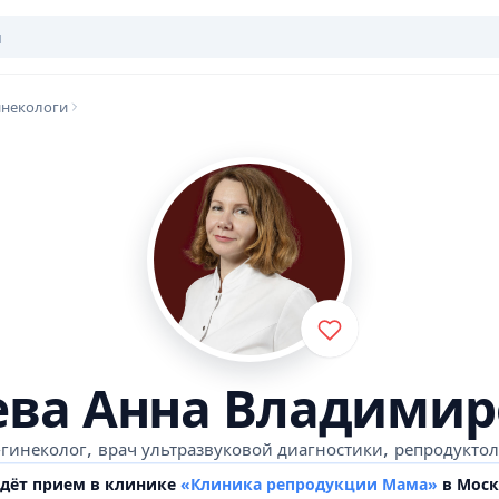
инекологи
ева Анна Владимир
,
,
гинеколог
врач ультразвуковой диагностики
репродуктол
едёт прием в клинике
«Клиника репродукции Мама»
в Моск