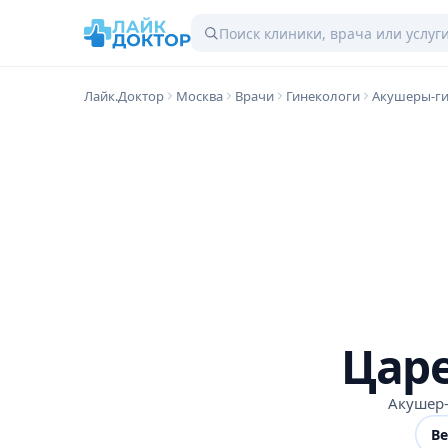
Лайк.Доктор
Москва
Врачи
Гинекологи
Акушеры-г
Цар
Акушер-
В