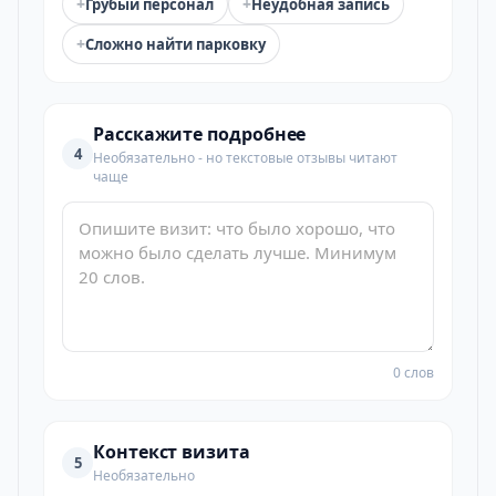
+
+
Грубый персонал
Неудобная запись
+
Сложно найти парковку
Расскажите подробнее
4
Необязательно - но текстовые отзывы читают
чаще
0 слов
Контекст визита
5
Необязательно