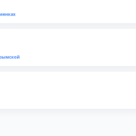
менках
Крымской