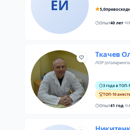
ЕИ
5,0
превосход
Опыт
40 лет
·
Ткачев О
ЛОР (отоларинго
3 года в ТОП-
ТОП-10 анест
Опыт
41 год
·
Никитенк