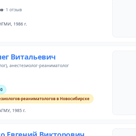
но
· 1 отзыв
НГМИ, 1986 г.
лег Витальевич
лог)
,
анестезиолог-реаниматолог
10
езиологов-реаниматологов в Новосибирске
АГМУ, 1985 г.
о Евгений Викторович