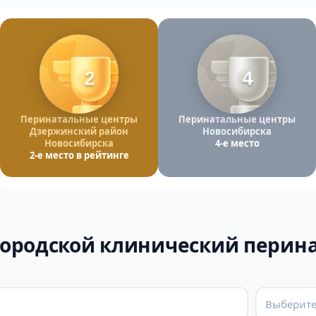
2
4
Перинатальные центры
Перинатальные центры
Дзержинский район
Новосибирска
Новосибирска
4-е место
2-е место в рейтинге
городской клинический перин
Выберите