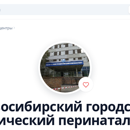
центры
осибирский город
ический перината