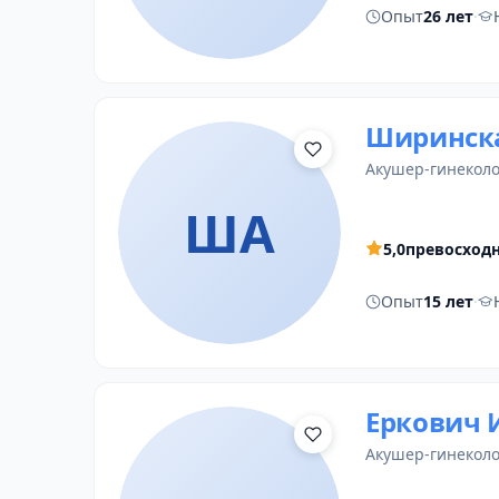
Опыт
26 лет
·
Ширинск
акушер-гинеколо
ША
5,0
превосход
Опыт
15 лет
·
Еркович 
акушер-гинеколо