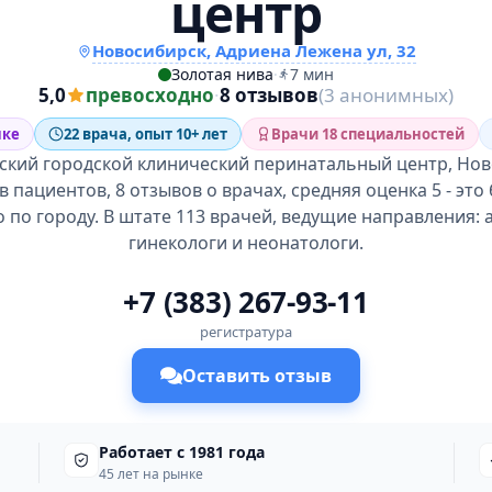
центр
Новосибирск, Адриена Лежена ул, 32
Золотая нива
·
7 мин
5,0
превосходно
·
8 отзывов
(3 анонимных)
нке
22 врача, опыт 10+ лет
Врачи 18 специальностей
кий городской клинический перинатальный центр, Нов
 пациентов, 8 отзывов о врачах, средняя оценка 5 - эт
о по городу. В штате 113 врачей, ведущие направления: 
гинекологи и неонатологи.
+7 (383) 267-93-11
регистратура
Оставить отзыв
Работает с 1981 года
45 лет на рынке