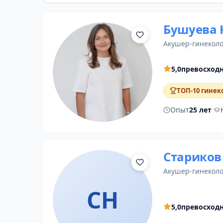
Бушуева 
акушер-гинеколо
5,0
превосход
ТОП-10 гинек
Опыт
25 лет
·
Стариков
акушер-гинеколо
СН
5,0
превосход