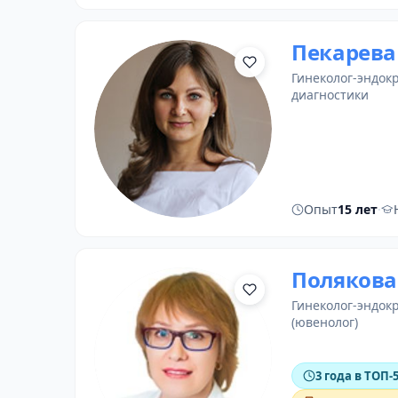
Пекарева
гинеколог-эндок
диагностики
Опыт
15 лет
·
Полякова
гинеколог-эндок
(ювенолог)
3 года в ТОП-