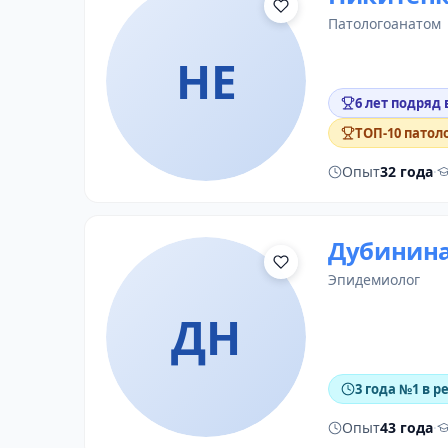
патологоанатом
НЕ
6 лет подряд 
ТОП-10 патол
Опыт
32 года
·
Дубинина
эпидемиолог
ДН
3 года №1 в р
Опыт
43 года
·