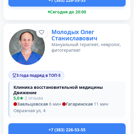
+7 (383) 226-53-55
Сегодня до 20:00
Молодых Олег
Станиславович
Мануальный терапевт, невролог,
фитотерапевт
3 года подряд в ТОП-5
Клиника восстановительной медицины
Движение
5,0
·
2 отзыва
Заельцовская
·
6 мин
·
Гагаринская
·
11 мин
·
Овражная ул, 4
+7 (383) 226-53-55