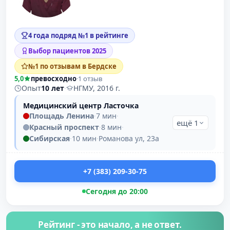
4 года подряд №1 в рейтинге
Выбор пациентов 2025
№1 по отзывам в Бердске
5,0
превосходно
·
1 отзыв
Опыт
10 лет
·
НГМУ, 2016 г.
Медицинский центр Ласточка
Площадь Ленина
·
7 мин
·
ещё 1
Красный проспект
·
8 мин
·
Сибирская
·
10 мин
·
Романова ул, 23а
+7 (383) 209-30-75
Сегодня до 20:00
Рейтинг - это начало, а не ответ.