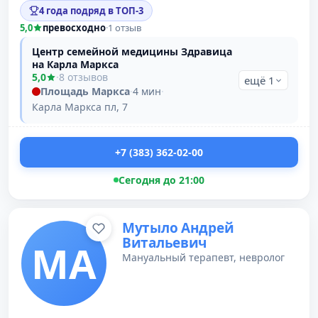
4 года подряд в ТОП-3
5,0
превосходно
·
1 отзыв
Центр семейной медицины Здравица
на Карла Маркса
5,0
·
8 отзывов
ещё 1
Площадь Маркса
·
4 мин
·
Карла Маркса пл, 7
+7 (383) 362-02-00
Сегодня до 21:00
Мутыло Андрей
Витальевич
МА
Мануальный терапевт, невролог