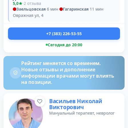
5,0
·
2 отзыва
Заельцовская
·
6 мин
·
Гагаринская
·
11 мин
·
Овражная ул, 4
+7 (383) 226-53-55
Сегодня до 20:00
Рейтинг меняется со временем.
Новые отзывы и дополнение
информации врачами могут влиять
на позиции.
Васильев Николай
Викторович
Мануальный терапевт, невролог