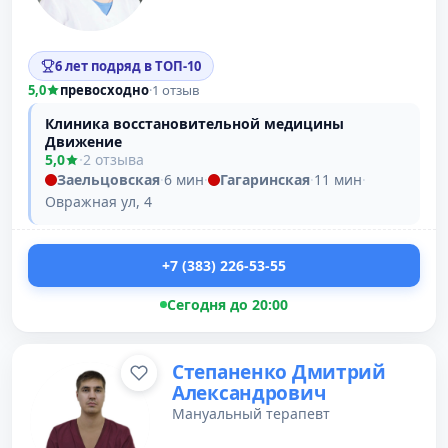
6 лет подряд в ТОП-10
5,0
превосходно
·
1 отзыв
Клиника восстановительной медицины
Движение
5,0
·
2 отзыва
Заельцовская
·
6 мин
·
Гагаринская
·
11 мин
·
Овражная ул, 4
+7 (383) 226-53-55
Сегодня до 20:00
Степаненко Дмитрий
Александрович
Мануальный терапевт