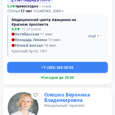
5 лет подряд в ТОП-3
5,0
превосходно
·
1 отзыв
Опыт
17 лет
·
СибГМУ, 2009 г.
Медицинский центр Авиценна на
Красном проспекте
4,9
·
15 отзывов
Октябрьская
·
11 мин
·
ещё 1
Площадь Ленина
·
15 мин
·
Речной вокзал
·
19 мин
·
Красный пр-кт, 14/1
+7 (383) 363-30-03
Сегодня до 20:00
Олешко Вероника
Владимировна
Мануальный терапевт