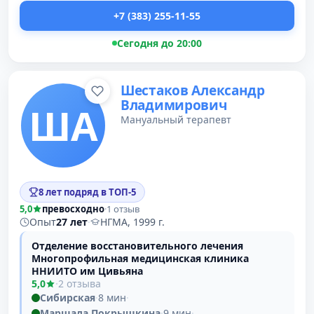
+7 (383) 255-11-55
Сегодня до 20:00
Шестаков Александр
Владимирович
ША
Мануальный терапевт
8 лет подряд в ТОП-5
5,0
превосходно
·
1 отзыв
Опыт
27 лет
·
НГМА, 1999 г.
Отделение восстановительного лечения
Многопрофильная медицинская клиника
ННИИТО им Цивьяна
5,0
·
2 отзыва
Сибирская
·
8 мин
·
Маршала Покрышкина
·
9 мин
·