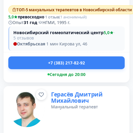
ТОП-5 мануальных терапевтов в Новосибирской области
5,0
превосходно
·
1 отзыв
(1 анонимный)
Опыт
31 год
·
НГМИ, 1995 г.
Новосибирский гомеопатический центр
5,0
·
5 отзывов
Октябрьская
·
1 мин
·
Кирова ул, 46
+7 (383) 217-82-92
Сегодня до 20:00
Герасёв Дмитрий
Михайлович
Мануальный терапевт