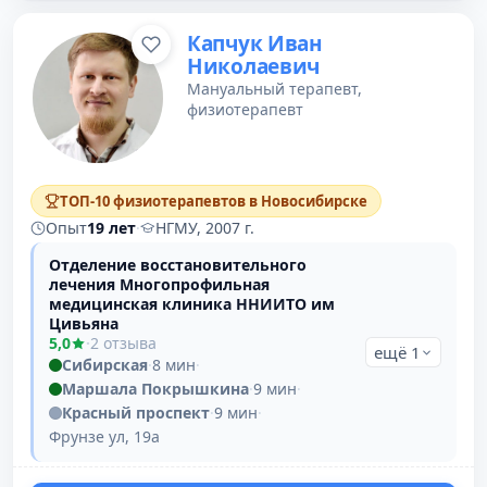
Капчук Иван
Николаевич
Мануальный терапевт,
физиотерапевт
ТОП-10 физиотерапевтов в Новосибирске
Опыт
19 лет
·
НГМУ, 2007 г.
Отделение восстановительного
лечения Многопрофильная
медицинская клиника ННИИТО им
Цивьяна
5,0
·
2 отзыва
ещё 1
Сибирская
·
8 мин
·
Маршала Покрышкина
·
9 мин
·
Красный проспект
·
9 мин
·
Фрунзе ул, 19а