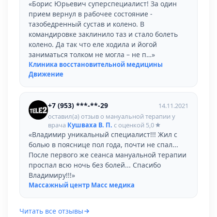
«Борис Юрьевич суперспециалист! За один
прием вернул в рабочее состояние -
тазобедренный сустав и колено. В
командировке заклинило таз и стало болеть
колено. Да так что еле ходила и йогой
заниматься толком не могла – не п…»
Клиника восстановительной медицины
Движение
+7 (953) ***-**-29
14.11.2021
оставил(а) отзыв о мануальной терапии у
врача
Кушваха В. П.
с оценкой
5,0
«Владимир уникальный специалист!!! Жил с
болью в пояснице пол года, почти не спал...
После первого же сеанса мануальной терапии
проспал всю ночь без болей... Спасибо
Владимиру!!!»
Массажный центр Масс медика
Читать все отзывы